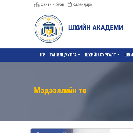
Сайтын бүтэц
Календарь
ШҮҮХИЙН АКАДЕМИ
НҮҮР
ТАНИЛЦУУЛГА
ШҮҮХИЙН СУРГАЛТ
ШҮҮХ
Мэдээллийн төв