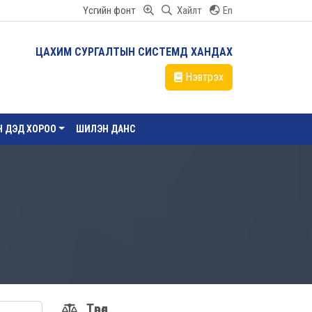
Үсгийн фонт
Хайлт
En
ЦАХИМ СУРГАЛТЫН СИСТЕМД ХАНДАХ
Нэвтрэх
ЙН ДЭД ХОРОО
ШИЛЭН ДАНС
Төрөл