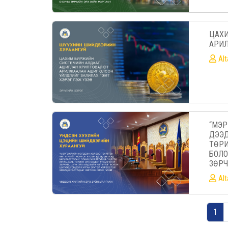
ЦАХ
АРИЛ
Al
“МЭР
ДЭЭД
ТӨРИ
БОЛО
ЗӨРЧ
Al
1