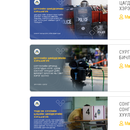
ЦАГД
ХЭРЭ
Mө
СУРГ
БИЧЛ
Mө
СОНГ
СОНГ
ХУУЛ
Mө