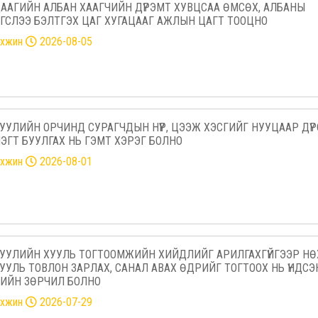
ААГИЙН АЛБАН ХААГЧИЙН ДҮРЭМТ ХУВЦСАА ӨМСӨХ, АЛБАНЫ
ГСЛЭЭ БЭЛТГЭХ ЦАГ ХУГАЦААГ АЖЛЫН ЦАГТ ТООЦНО
нхжин
2026-08-05
УУЛИЙН ОРЧИНД СУРАГЧДЫН НҮҮР, ЦЭЭЖ ХЭСГИЙГ НУУЦААР ДҮР
ЭГТ БУУЛГАХ НЬ ГЭМТ ХЭРЭГ БОЛНО
нхжин
2026-08-01
УУЛИЙН ХУУЛЬ ТОГТООМЖИЙН ХИЙДЛИЙГ АРИЛГАХГҮЙГЭЭР Н
УУЛЬ ТОВЛОН ЗАРЛАХ, САНАЛ АВАХ ӨДРИЙГ ТОГТООХ НЬ ҮНДСЭ
ИЙН ЗӨРЧИЛ БОЛНО
нхжин
2026-07-29