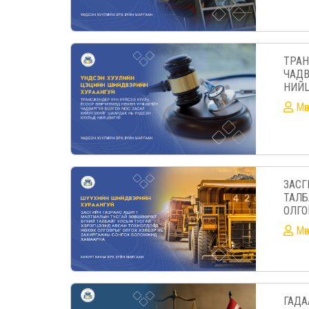
ТРАН
ЧАДВ
НИЙЦ
Mө
ЗАСГ
ТАЛБ
ОЛГО
Mө
ГАДА