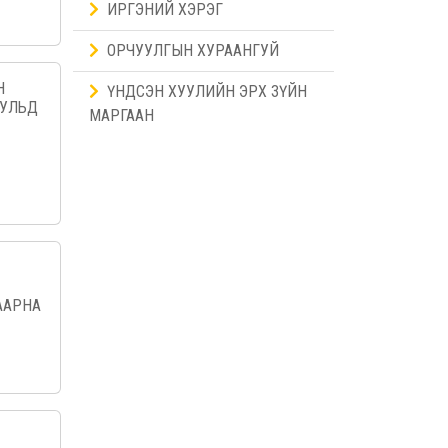
ИРГЭНИЙ ХЭРЭГ
ОРЧУУЛГЫН ХУРААНГУЙ
Н
ҮНДСЭН ХУУЛИЙН ЭРХ ЗҮЙН
УУЛЬД
МАРГААН
ААРНА