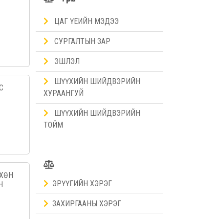
ЦАГ ҮЕИЙН МЭДЭЭ
СУРГАЛТЫН ЗАР
ЭШЛЭЛ
ШҮҮХИЙН ШИЙДВЭРИЙН
С
ХУРААНГУЙ
ШҮҮХИЙН ШИЙДВЭРИЙН
ТОЙМ
ӨХӨН
ЭРҮҮГИЙН ХЭРЭГ
Н
ЗАХИРГААНЫ ХЭРЭГ