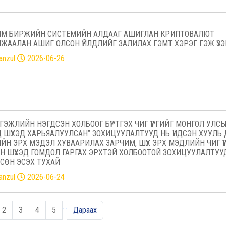
ИМ БИРЖИЙН СИСТЕМИЙН АЛДААГ АШИГЛАН КРИПТОВАЛЮТ
ЖААЛАН АШИГ ОЛСОН ҮЙЛДЛИЙГ ЗАЛИЛАХ ГЭМТ ХЭРЭГ ГЭЖ ҮЗЭ
tanzul
2026-06-26
ГЭЖЛИЙН НЭГДСЭН ХОЛБООГ БҮРТГЭХ ЧИГ ҮҮРГИЙГ МОНГОЛ УЛС
 ШҮҮХЭД ХАРЬЯАЛУУЛСАН” ЗОХИЦУУЛАЛТУУД НЬ ҮНДСЭН ХУУЛЬ
ЙН ЭРХ МЭДЭЛ ХУВААРИЛАХ ЗАРЧИМ, ШҮҮХ ЭРХ МЭДЛИЙН ЧИГ ҮҮ
Н ШҮҮХЭД ГОМДОЛ ГАРГАХ ЭРХТЭЙ ХОЛБООТОЙ ЗОХИЦУУЛАЛТУ
СӨН ЭСЭХ ТУХАЙ
tanzul
2026-06-24
…
2
3
4
5
Дараах