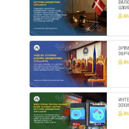
ВАЛ
ШҮҮХ
Al
ЭРҮҮ
ЗӨРЧ
Al
ИНТЕ
ЗОХИ
Al