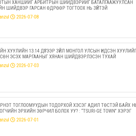
ЮТЫН ХАНШИЙГ АРБИТРЫН ШИЙДВЭРИЙГ БАТАЛГААЖУУЛСАН
ИЙН ШИЙДВЭР ГАРСАН ӨДРӨӨР ТОГТООХ НЬ ЗҮЙТЭЙ
tanzul
2026-07-08
ГИЙН ХУУЛИЙН 13.14 ДҮГЭЭР ЗҮЙЛ МОНГОЛ УЛСЫН ҮНДСЭН ХУУЛИЙ
СӨН ЭСЭХ МАРГААНЫГ ХЯНАН ШИЙДВЭРЛЭСЭН ТУХАЙ
tanzul
2026-07-03
РНЭТ ТОГЛООМУУДЫН ТОДОРХОЙ ХЭСЭГ АДИЛ ТӨСТЭЙ БАЙХ Н
ОГЧИЙН ЭРХИЙН ЗӨРЧИЛ БОЛОХ УУ? : “TSURI-GE TOWN” ХЭРЭГ
tanzul
2026-07-01