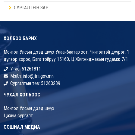
СУРГАЛТЫН ЗАР
ХОЛБОО БАРИХ
Монгол Улсын дээд шүүх Улаанбаатар хот, Чингэлтэй дүүрэг, 1
дүгээр хороо, Бага тойруу 15160, Ц.Жигжиджавын гудамж 7/1
Утас: 51261811
Мэйл: info@jtrii.gov.mn
Сургалтын төв: 51263239
ЧУХАЛ ХОЛБООС
Монгол Улсын дээд шүүх
Цахим сургалт
СОШИАЛ МЕДИА