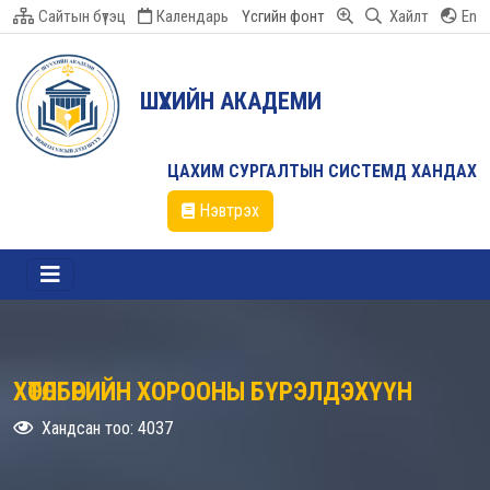
Сайтын бүтэц
Календарь
Үсгийн фонт
Хайлт
En
ШҮҮХИЙН АКАДЕМИ
ЦАХИМ СУРГАЛТЫН СИСТЕМД ХАНДАХ
Нэвтрэх
ХӨТӨЛБӨРИЙН ХОРООНЫ БҮРЭЛДЭХҮҮН
Хандсан тоо: 4037