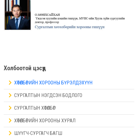
Холбоотой цэсүүд
ХӨТӨЛБӨРИЙН ХОРООНЫ БҮРЭЛДЭХҮҮН
СУРГАЛТЫН НЭГДСЭН БОДЛОГО
СУРГАЛТЫН ХӨТӨЛБӨР
ХӨТӨЛБӨРИЙН ХОРООНЫ ХУРАЛ
ШҮҮГЧ-СУРГАГЧ БАГШ