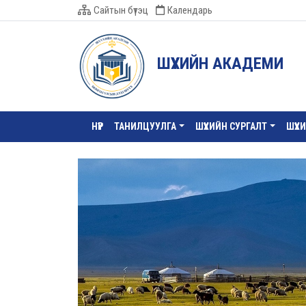
Сайтын бүтэц
Календарь
ШҮҮХИЙН АКАДЕМИ
НҮҮР
ТАНИЛЦУУЛГА
ШҮҮХИЙН СУРГАЛТ
ШҮҮХ