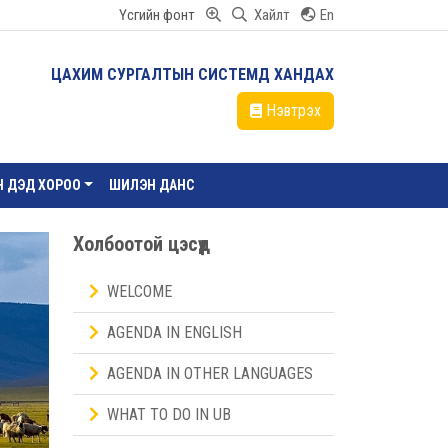
Үсгийн фонт
Хайлт
En
ЦАХИМ СУРГАЛТЫН СИСТЕМД ХАНДАХ
Нэвтрэх
ЙН ДЭД ХОРОО
ШИЛЭН ДАНС
Холбоотой цэсүүд
WELCOME
AGENDA IN ENGLISH
AGENDA IN OTHER LANGUAGES
WHAT TO DO IN UB