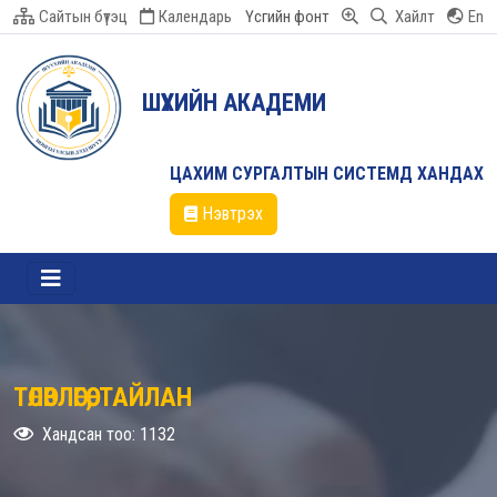
Сайтын бүтэц
Календарь
Үсгийн фонт
Хайлт
En
ШҮҮХИЙН АКАДЕМИ
ЦАХИМ СУРГАЛТЫН СИСТЕМД ХАНДАХ
Нэвтрэх
ТӨЛӨВЛӨГӨӨ, ТАЙЛАН
Хандсан тоо: 1132