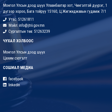
Монгол Улсын дээд шүүх Улаанбаатар хот, Чингэлтэй дүүрэг, 1
дүгээр хороо, Бага тойруу 15160, Ц.Жигжиджавын гудамж 7/1
Утас: 51261811
Мэйл: info@jtrii.gov.mn
Сургалтын төв: 51263239
ЧУХАЛ ХОЛБООС
Монгол Улсын дээд шүүх
Цахим сургалт
СОШИАЛ МЕДИА
facebook
linkedin