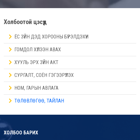
Холбоотой цэсүүд
ЁС ЗҮЙН ДЭД ХОРООНЫ БҮРЭЛДЭХҮҮН
ГОМДОЛ ХҮЛЭЭН АВАХ
ХУУЛЬ ЭРХ ЗҮЙН АКТ
СУРГАЛТ, СОЁН ГЭГЭЭРҮҮЛЭХ
НОМ, ГАРЫН АВЛАГА
ТӨЛӨВЛӨГӨӨ, ТАЙЛАН
ХОЛБОО БАРИХ