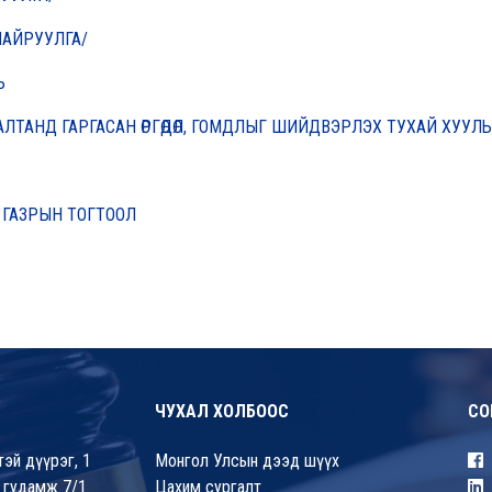
НАЙРУУЛГА/
ЛЬ
ЛТАНД ГАРГАСАН ӨРГӨДӨЛ, ГОМДЛЫГ ШИЙДВЭРЛЭХ ТУХАЙ ХУУЛЬ
 ГАЗРЫН ТОГТООЛ
ЧУХАЛ ХОЛБООС
СО
эй дүүрэг, 1
Монгол Улсын дээд шүүх
 гудамж 7/1
Цахим сургалт