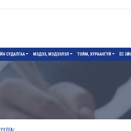
ИЙН СУДАЛГАА
МЭДЭЭ, МЭДЭЭЛЭЛ
ТОЙМ, ХУРААНГУЙ
ЁС ЗҮ
УУЛГА/