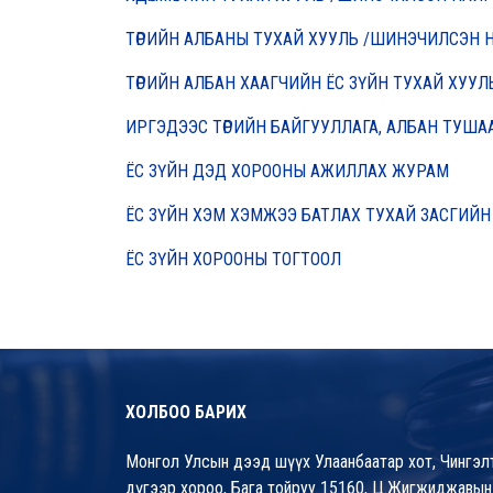
ТӨРИЙН АЛБАНЫ ТУХАЙ ХУУЛЬ /ШИНЭЧИЛСЭН 
ТӨРИЙН АЛБАН ХААГЧИЙН ЁС ЗҮЙН ТУХАЙ ХУУ
ИРГЭДЭЭС ТӨРИЙН БАЙГУУЛЛАГА, АЛБАН ТУШАА
ЁС ЗҮЙН ДЭД ХОРООНЫ АЖИЛЛАХ ЖУРАМ
ЁС ЗҮЙН ХЭМ ХЭМЖЭЭ БАТЛАХ ТУХАЙ ЗАСГИЙН
ЁС ЗҮЙН ХОРООНЫ ТОГТООЛ
ХОЛБОО БАРИХ
Монгол Улсын дээд шүүх Улаанбаатар хот, Чингэлт
дүгээр хороо, Бага тойруу 15160, Ц.Жигжиджавын