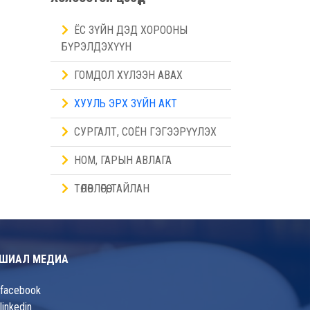
ЁС ЗҮЙН ДЭД ХОРООНЫ
БҮРЭЛДЭХҮҮН
ГОМДОЛ ХҮЛЭЭН АВАХ
ХУУЛЬ ЭРХ ЗҮЙН АКТ
СУРГАЛТ, СОЁН ГЭГЭЭРҮҮЛЭХ
НОМ, ГАРЫН АВЛАГА
ТӨЛӨВЛӨГӨӨ, ТАЙЛАН
ШИАЛ МЕДИА
facebook
linkedin