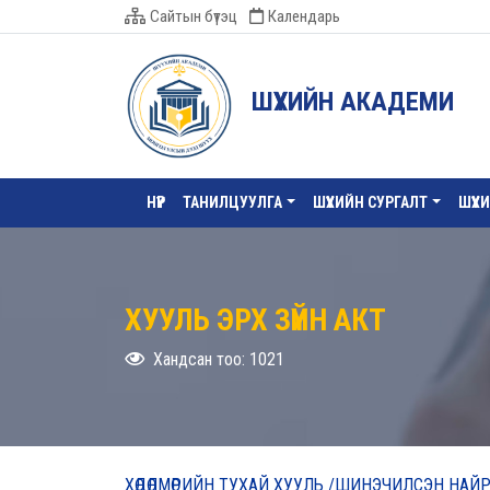
Сайтын бүтэц
Календарь
ШҮҮХИЙН АКАДЕМИ
НҮҮР
ТАНИЛЦУУЛГА
ШҮҮХИЙН СУРГАЛТ
ШҮҮХ
ХУУЛЬ ЭРХ ЗҮЙН АКТ
Хандсан тоо: 1021
ХӨДӨЛМӨРИЙН ТУХАЙ ХУУЛЬ /ШИНЭЧИЛСЭН НАЙР