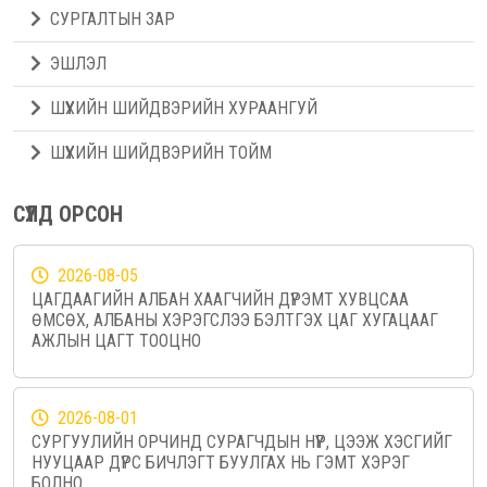
СУРГАЛТЫН ЗАР
ЭШЛЭЛ
ШҮҮХИЙН ШИЙДВЭРИЙН ХУРААНГУЙ
ШҮҮХИЙН ШИЙДВЭРИЙН ТОЙМ
СҮҮЛД ОРСОН
2026-08-05
ЦАГДААГИЙН АЛБАН ХААГЧИЙН ДҮРЭМТ ХУВЦСАА
ӨМСӨХ, АЛБАНЫ ХЭРЭГСЛЭЭ БЭЛТГЭХ ЦАГ ХУГАЦААГ
АЖЛЫН ЦАГТ ТООЦНО
2026-08-01
СУРГУУЛИЙН ОРЧИНД СУРАГЧДЫН НҮҮР, ЦЭЭЖ ХЭСГИЙГ
НУУЦААР ДҮРС БИЧЛЭГТ БУУЛГАХ НЬ ГЭМТ ХЭРЭГ
БОЛНО