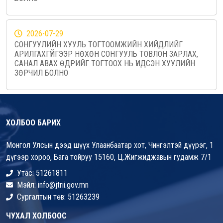
2026-07-29
СОНГУУЛИЙН ХУУЛЬ ТОГТООМЖИЙН ХИЙДЛИЙГ
АРИЛГАХГҮЙГЭЭР НӨХӨН СОНГУУЛЬ ТОВЛОН ЗАРЛАХ,
САНАЛ АВАХ ӨДРИЙГ ТОГТООХ НЬ ҮНДСЭН ХУУЛИЙН
ЗӨРЧИЛ БОЛНО
ХОЛБОО БАРИХ
Монгол Улсын дээд шүүх Улаанбаатар хот, Чингэлтэй дүүрэг, 1
дүгээр хороо, Бага тойруу 15160, Ц.Жигжиджавын гудамж 7/1
Утас: 51261811
Мэйл: info@jtrii.gov.mn
Сургалтын төв: 51263239
ЧУХАЛ ХОЛБООС