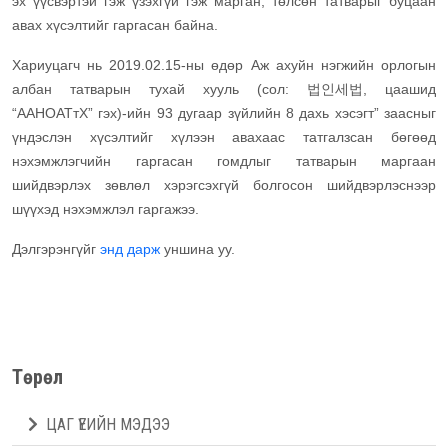
эх үүсвэртэй гэж үзэхгүй гэж марган, төлсөн татварыг буцаан
авах хүсэлтийг гаргасан байна.
Хариуцагч нь 2019.02.15-ны өдөр Аж ахуйн нэгжийн орлогын
албан татварын тухай хууль (сол: 법인세법, цаашид
“ААНОАТтХ” гэх)-ийн 93 дугаар зүйлийн 8 дахь хэсэгт” заасныг
үндэслэн хүсэлтийг хүлээн авахаас татгалзсан бөгөөд
нэхэмжлэгчийн гаргасан гомдлыг татварын маргаан
шийдвэрлэх зөвлөл хэрэгсэхгүй болгосон шийдвэрлэснээр
шүүхэд нэхэмжлэл гаргажээ.
Дэлгэрэнгүйг
энд дарж
уншина уу.
Төрөл
ЦАГ ҮЕИЙН МЭДЭЭ