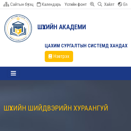
Сайтын бүтэц
Календарь
Үсгийн фонт
Хайлт
En
ШҮҮХИЙН АКАДЕМИ
ЦАХИМ СУРГАЛТЫН СИСТЕМД ХАНДАХ
Нэвтрэх
ШҮҮХИЙН ШИЙДВЭРИЙН ХУРААНГУЙ