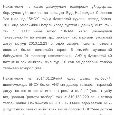
Нэхэмжлэгч нь хагас дамжуулагч төхөөрөмж үйлдвэрлэх,
борлуулах үйл ажиллагаа эрхэлдэг Бүгд Найрамдах Солонгос
Улс (цаашид “БНСУ” гэх)-д бүртгэлтэй хуулийн этгээд болно.
2011 онд Америкийн Нэгдсэн Улсад бүртгэл (цаашид “АНУ” гэх)-
тэй “... LLC” -ийн зүгээс “DRAM” хагас дамжуулагч
төхөөрөмжийн патентын эрх зөрчсөн гэх маргаан үүсгэсний
дагуу талууд 2013.12.23-ны өдөр эвлэрч, патентын лиценз
ашиглах болон эвлэрлийн гэрээг 5 жилийн хугацаатай
байгуулжээ. Уг гэрээгээр нэхэмжлэгч нь АНУ-д бүртгэлтэй 40
патентын эрх ашиглах, жил бүр 1.6 сая ам.долларын төлбөр
төлөхөөр тохиролцжээ.
Нэхэмжлэгч нь 2014.01.29-ний өдөр дээрх төлбөрийг
шилжүүлэхдээ БНСУ болон АНУ-ын давхар татварын гэрээний
дагуу “патентын эрх ашигласны роялти төлбөр” (англ: royalty
tax, цаашид “роялти төлбөр” гэх) -т 310,189,220 воны татвар
төлсөн байна. Нэхэмжлэгч нь 2015.06.09-ний өдөр зөвхөн АНУ-
д бүртгэлтэй патент ашигласан тул уг орлогыг БНСУ-ын дотоод