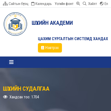
Сайтын бүтэц
Календарь
Үсгийн фонт
Хайлт
En
ШҮҮХИЙН АКАДЕМИ
ЦАХИМ СУРГАЛТЫН СИСТЕМД ХАНДАХ
Нэвтрэх
ШҮҮХИЙН СУДАЛГАА
Хандсан тоо: 1704