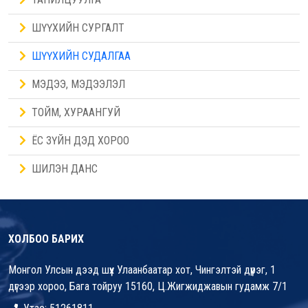
ШҮҮХИЙН СУРГАЛТ
ШҮҮХИЙН СУДАЛГАА
МЭДЭЭ, МЭДЭЭЛЭЛ
ТОЙМ, ХУРААНГУЙ
ЁС ЗҮЙН ДЭД ХОРОО
ШИЛЭН ДАНС
ХОЛБОО БАРИХ
Монгол Улсын дээд шүүх Улаанбаатар хот, Чингэлтэй дүүрэг, 1
дүгээр хороо, Бага тойруу 15160, Ц.Жигжиджавын гудамж 7/1