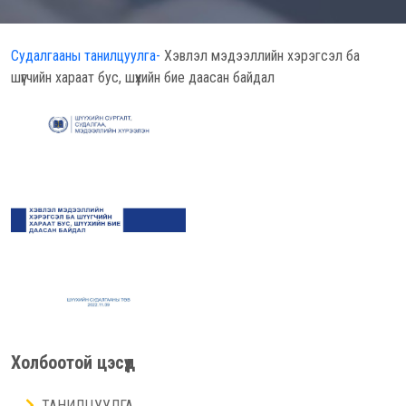
Судалгааны танилцуулга-
Хэвлэл мэдээллийн хэрэгсэл ба
шүүгчийн хараат бус, шүүхийн бие даасан байдал
Холбоотой цэсүүд
ТАНИЛЦУУЛГА