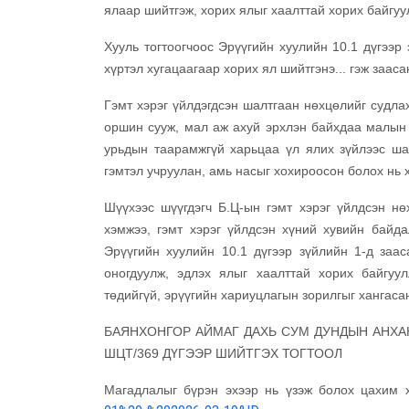
ялаар шийтгэж, хорих ялыг хаалттай хорих байгу
Хууль тогтоогчоос Эрүүгийн хуулийн 10.1 дүгээр 
хүртэл хугацаагаар хорих ял шийтгэнэ... гэж зааса
Гэмт хэрэг үйлдэгдсэн шалтгаан нөхцөлийг судлах
оршин сууж, мал аж ахуй эрхлэн байхдаа малын 
урьдын таарамжгүй харьцаа үл ялих зүйлээс ш
гэмтэл учруулан, амь насыг хохироосон болох нь х
Шүүхээс шүүгдэгч Б.Ц-ын гэмт хэрэг үйлдсэн н
хэмжээ, гэмт хэрэг үйлдсэн хүний хувийн байда
Эрүүгийн хуулийн 10.1 дүгээр зүйлийн 1-д заа
оногдуулж, эдлэх ялыг хаалттай хорих байгуу
төдийгүй, эрүүгийн хариуцлагын зорилгыг хангаса
БАЯНХОНГОР АЙМАГ ДАХЬ СУМ ДУНДЫН АНХАН
ШЦТ/369 ДҮГЭЭР ШИЙТГЭХ ТОГТООЛ
Магадлалыг бүрэн эхээр нь үзэж болох цахим 