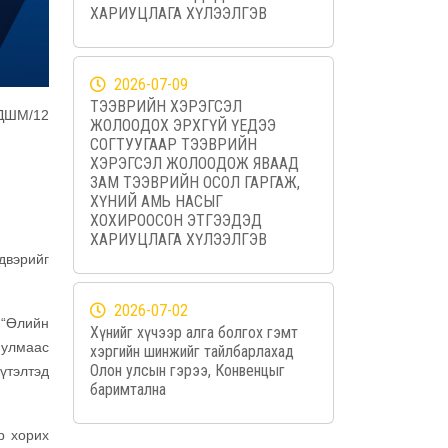
ХАРИУЦЛАГА ХҮЛЭЭЛГЭВ
2026-07-09
ТЭЭВРИЙН ХЭРЭГСЭЛ
/ДШМ/12
ЖОЛООДОХ ЭРХГҮЙ ҮЕДЭЭ
СОГТУУГААР ТЭЭВРИЙН
ХЭРЭГСЭЛ ЖОЛООДОЖ ЯВААД
ЗАМ ТЭЭВРИЙН ОСОЛ ГАРГАЖ,
ХҮНИЙ АМЬ НАСЫГ
ХОХИРООСОН ЭТГЭЭДЭД
ХАРИУЦЛАГА ХҮЛЭЭЛГЭВ
двэрийг
2026-07-02
 “Өлийн
Хүнийг хүчээр алга болгох гэмт
 улмаас
хэргийн шинжийг тайлбарлахад
Олон улсын гэрээ, Конвенцыг
үтэлтэд
баримтална
р хорих