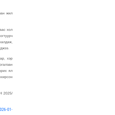
ван жил
раас хол
огтуурч
халдаж,
гджээ.
ар, хэр
ргалзан
орих ял
охирсон
 2025/
026-01-