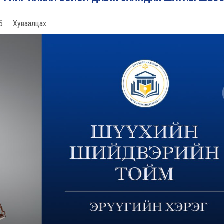
6
Хуваалцах