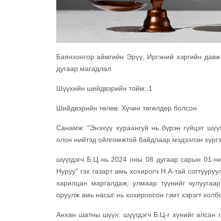
Баянхонгор аймгийн Эрүү, Иргэний хэргийн дав
дугаар магадлал
Шүүхийн шийдвэрийн тойм: 1
Шийдвэрийн төлөв: Хүчин төгөлдөр болсон
Санамж: "Энэхүү хураангуй нь бүрэн гүйцэт шүү
олон нийтэд ойлгомжтой байдлаар мэдээлэн хүргэ
шүүгдэгч Б.Ц нь 2024 оны 08 дугаар сарын 01-н
Нуруу” гэх газарт амь хохирогч Н.А-тай согтуур
харилцан маргалдаж, улмаар түүнийг чулуугаар
оруулж амь насыг нь хохироосон гэмт хэрэгт холб
Анхан шатны шүүх: шүүгдэгч Б.Ц-г хүнийг алсан 