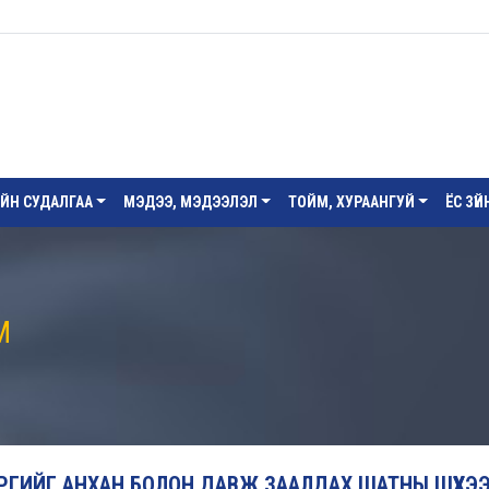
ИЙН СУДАЛГАА
МЭДЭЭ, МЭДЭЭЛЭЛ
ТОЙМ, ХУРААНГУЙ
ЁС ЗҮ
М
ГИЙГ АНХАН БОЛОН ДАВЖ ЗААЛДАХ ШАТНЫ ШҮҮХЭ