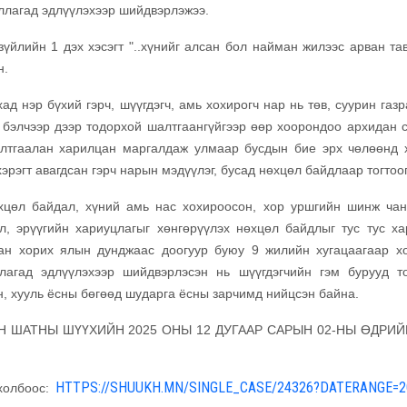
уллагад эдлүүлэхээр шийдвэрлэжээ.
зүйлийн 1 дэх хэсэгт "..хүнийг алсан бол найман жилээс арван та
н.
ад нэр бүхий гэрч, шүүгдэгч, амь хохирогч нар нь төв, суурин газ
бэлчээр дээр тодорхой шалтгаангүйгээр өөр хоорондоо архидан с
алтгаалан харилцан маргалдаж улмаар бусдын бие эрх чөлөөнд 
эрэгт авагдсан гэрч нарын мэдүүлэг, бусад нөхцөл байдлаар тогтоо
өхцөл байдал, хүний амь нас хохироосон, хор уршгийн шинж чан
л, эрүүгийн хариуцлагыг хөнгөрүүлэх нөхцөл байдлыг тус тус ха
сан хорих ялын дунджаас доогуур буюу 9 жилийн хугацаагаар х
ллагад эдлүүлэхээр шийдвэрлэсэн нь шүүгдэгчийн гэм бурууд т
н, хууль ёсны бөгөөд шударга ёсны зарчимд нийцсэн байна.
 ШАТНЫ ШҮҮХИЙН 2025 ОНЫ 12 ДУГААР САРЫН 02-НЫ ӨДРИЙН
HTTPS://SHUUKH.MN/SINGLE_CASE/24326?DATERANGE=2
холбоос: