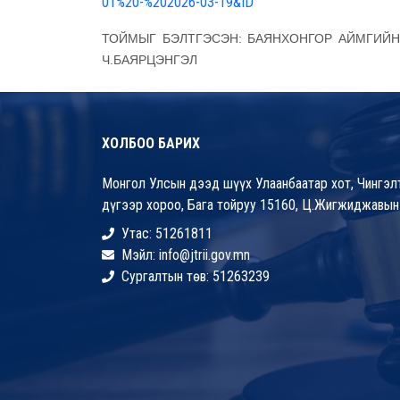
01%20-%202026-03-19&ID
ТОЙМЫГ БЭЛТГЭСЭН: БАЯНХОНГОР АЙМГИЙН
Ч.БАЯРЦЭНГЭЛ
ХОЛБОО БАРИХ
Монгол Улсын дээд шүүх Улаанбаатар хот, Чингэлт
дүгээр хороо, Бага тойруу 15160, Ц.Жигжиджавын
Утас: 51261811
Мэйл: info@jtrii.gov.mn
Сургалтын төв: 51263239