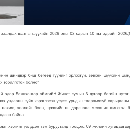
ж заалдах шатны шүүхийн 2026 оны 02 сарын 10 ны өдрийн 2026
хийн шийдвэр биш бөгөөд түүнийг орлохгүй, зөвхөн шүүхийн ший
х зорилготой болно"
ий өдөр Баянхонгор аймгийН Жинст сумын 3 дугаар багийн нутаг
уулах ундааны зүйл хэрэглэсэн үедээ урьдын таарамжгүй харьцааны
 цохиж, хоолойг боож, цээжийг нь дарснаас механик амьсгал б
огдсон байна.
гэмт хэргийг үйлдсэн гэм буруутайд тооцож, 09 жилийн хугацаагаа