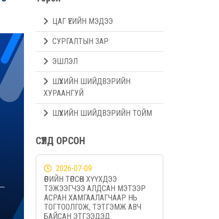
ЦАГ ҮЕИЙН МЭДЭЭ
СУРГАЛТЫН ЗАР
ЭШЛЭЛ
ШҮҮХИЙН ШИЙДВЭРИЙН
ХУРААНГУЙ
ШҮҮХИЙН ШИЙДВЭРИЙН ТОЙМ
СҮҮЛД ОРСОН
2026-07-09
ӨӨРИЙН ТӨРСӨН ХҮҮХДЭЭ
ТЭЖЭЭГЧЭЭ АЛДСАН МЭТЭЭР
АСРАН ХАМГААЛАГЧААР НЬ
ТОГТООЛГОЖ, ТЭТГЭМЖ АВЧ
БАЙСАН ЭТГЭЭДЭД