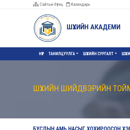
Сайтын бүтэц
Календарь
ШҮҮХИЙН АКАДЕМИ
НҮҮР
ТАНИЛЦУУЛГА
ШҮҮХИЙН СУРГАЛТ
ШҮҮХ
ШҮҮХИЙН ШИЙДВЭРИЙН ТОЙ
БУСДЫН АМЬ НАСЫГ ХОХИРООСОН ХЭР