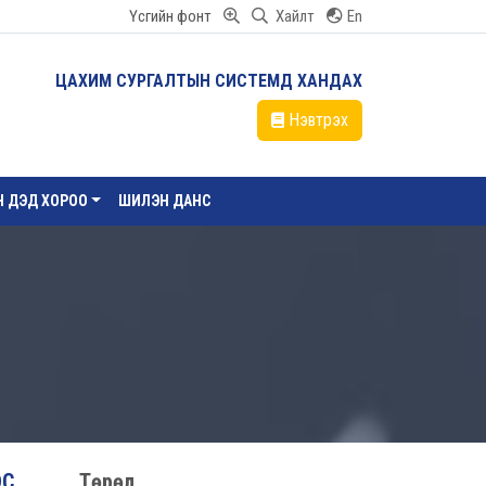
Үсгийн фонт
Хайлт
En
ЦАХИМ СУРГАЛТЫН СИСТЕМД ХАНДАХ
Нэвтрэх
ЙН ДЭД ХОРОО
ШИЛЭН ДАНС
ЭС
Төрөл