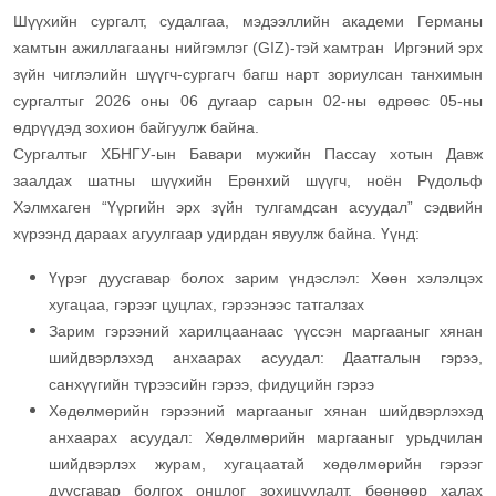
Шүүхийн сургалт, судалгаа, мэдээллийн академи Германы
хамтын ажиллагааны нийгэмлэг (GIZ)-тэй хамтран Иргэний эрх
зүйн чиглэлийн шүүгч-сургагч багш нарт зориулсан танхимын
сургалтыг 2026 оны 06 дугаар сарын 02-ны өдрөөс 05-ны
өдрүүдэд зохион байгуулж байна.
Сургалтыг ХБНГУ-ын Бавари мужийн Пассау хотын Давж
заалдах шатны шүүхийн Ерөнхий шүүгч, ноён Рүдольф
Хэлмхаген “Үүргийн эрх зүйн тулгамдсан асуудал” сэдвийн
хүрээнд дараах агуулгаар удирдан явуулж байна. Үүнд:
Үүрэг дуусгавар болох зарим үндэслэл: Хөөн хэлэлцэх
хугацаа, гэрээг цуцлах, гэрээнээс татгалзах
Зарим гэрээний харилцаанаас үүссэн маргааныг хянан
шийдвэрлэхэд анхаарах асуудал: Даатгалын гэрээ,
санхүүгийн түрээсийн гэрээ, фидуцийн гэрээ
Хөдөлмөрийн гэрээний маргааныг хянан шийдвэрлэхэд
анхаарах асуудал: Хөдөлмөрийн маргааныг урьдчилан
шийдвэрлэх журам, хугацаатай хөдөлмөрийн гэрээг
дуусгавар болгох онцлог зохицуулалт, бөөнөөр халах