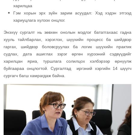
харилцаа
Гэм хорын эрх зүйн зарим асуудал: Хэд хэдэн этгээд
хариуцлага хүлээх онцлог.
Энэхүү сургалт нь зөвхөн онолын мэдлэг бататгахаас гадна
хууль тайлбарлах, хэрэглэх, шүүхийн процесс ба шийдвэр
гаргах, шийдвэр боловсруулах ба логик шүүхийн практик
судлах, дата ашиглах зэрэг өргөн хүрээний сэдвүүдийг
харилцан яриа, туршлага солилцох хэлбэрээр өрнүүлж
буйгаараа онцлогтой. Сургалтад иргэний хэргийн 14 шүүгч
сургагч багш хамрагдаж байна.