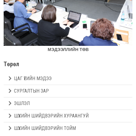
МЭДЭЭЛЛИЙН ТӨВ
Төрөл
ЦАГ ҮЕИЙН МЭДЭЭ
СУРГАЛТЫН ЗАР
ЭШЛЭЛ
ШҮҮХИЙН ШИЙДВЭРИЙН ХУРААНГУЙ
ШҮҮХИЙН ШИЙДВЭРИЙН ТОЙМ