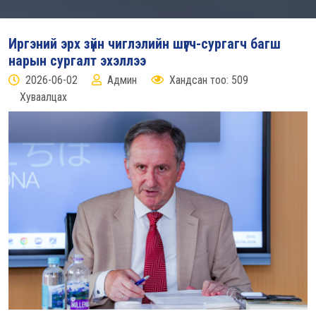
Иргэний эрх зүйн чиглэлийн шүүгч-сургагч багш
нарын сургалт эхэллээ
2026-06-02
Админ
Хандсан тоо: 509
Хуваалцах