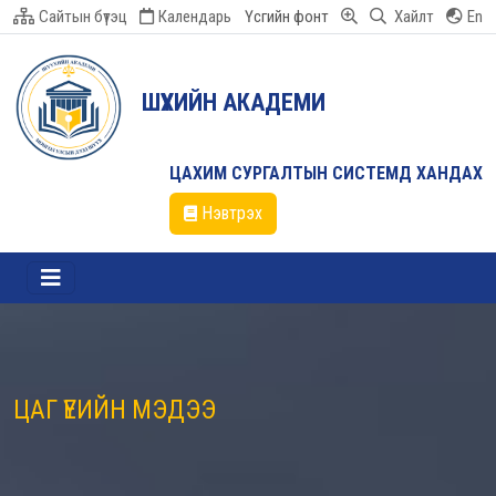
Сайтын бүтэц
Календарь
Үсгийн фонт
Хайлт
En
ШҮҮХИЙН АКАДЕМИ
ЦАХИМ СУРГАЛТЫН СИСТЕМД ХАНДАХ
Нэвтрэх
ЦАГ ҮЕИЙН МЭДЭЭ