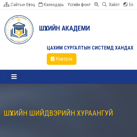
Сайтын бүтэц
Календарь
Үсгийн фонт
Хайлт
En
ШҮҮХИЙН АКАДЕМИ
ЦАХИМ СУРГАЛТЫН СИСТЕМД ХАНДАХ
Нэвтрэх
ШҮҮХИЙН ШИЙДВЭРИЙН ХУРААНГУЙ