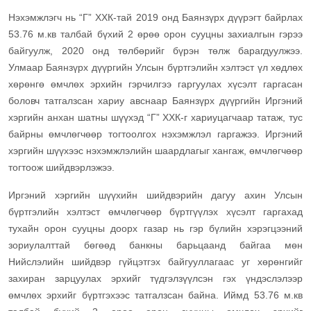
Нэхэмжлэгч нь “Г” ХХК-тай 2019 онд Баянзүрх дүүрэгт байрлах
53.76 м.кв талбай бүхий 2 өрөө орон сууцны захиалгын гэрээ
байгуулж, 2020 онд төлбөрийг бүрэн төлж барагдуулжээ.
Улмаар Баянзүрх дүүргийн Улсын бүртгэлийн хэлтэст үл хөдлөх
хөрөнгө өмчлөх эрхийн гэрчилгээ гаргуулах хүсэлт гаргасан
боловч татгалзсан хариу авснаар Баянзүрх дүүргийн Иргэний
хэргийн анхан шатны шүүхэд “Г” ХХК-г хариуцагчаар татаж, тус
байрны өмчлөгчөөр тогтоолгох нэхэмжлэл гаргажээ. Иргэний
хэргийн шүүхээс нэхэмжлэлийн шаардлагыг хангаж, өмчлөгчөөр
тогтоож шийдвэрлэжээ.
Иргэний хэргийн шүүхийн шийдвэрийн дагуу ахин Улсын
бүртгэлийн хэлтэст өмчлөгчөөр бүртгүүлэх хүсэлт гаргахад
тухайн орон сууцны доорх газар нь гэр бүлийн хэрэгцээний
зориулалттай бөгөөд банкны барьцаанд байгаа мөн
Нийслэлийн шийдвэр гүйцэтгэх байгууллагаас уг хөрөнгийг
захиран зарцуулах эрхийг түдгэлзүүлсэн гэх үндэслэлээр
өмчлөх эрхийг бүртгэхээс татгалзсан байна. Иймд 53.76 м.кв