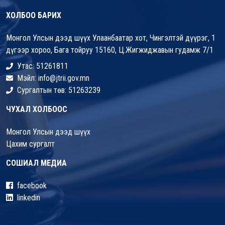
ХОЛБОО БАРИХ
Монгол Улсын дээд шүүх Улаанбаатар хот, Чингэлтэй дүүрэг, 1
дүгээр хороо, Бага тойруу 15160, Ц.Жигжиджавын гудамж 7/1
Утас: 51261811
Мэйл: info@jtrii.gov.mn
Сургалтын төв: 51263239
ЧУХАЛ ХОЛБООС
Монгол Улсын дээд шүүх
Цахим сургалт
СОШИАЛ МЕДИА
facebook
linkedin