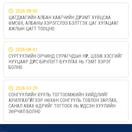
2026-08-05
ЦАГДААГИЙН АЛБАН ХААГЧИЙН ДҮРЭМТ ХУВЦСАА
ӨМСӨХ, АЛБАНЫ ХЭРЭГСЛЭЭ БЭЛТГЭХ ЦАГ ХУГАЦААГ
АЖЛЫН ЦАГТ ТООЦНО
2026-08-01
СУРГУУЛИЙН ОРЧИНД СУРАГЧДЫН НҮҮР, ЦЭЭЖ ХЭСГИЙГ
НУУЦААР ДҮРС БИЧЛЭГТ БУУЛГАХ НЬ ГЭМТ ХЭРЭГ
БОЛНО
2026-07-29
СОНГУУЛИЙН ХУУЛЬ ТОГТООМЖИЙН ХИЙДЛИЙГ
АРИЛГАХГҮЙГЭЭР НӨХӨН СОНГУУЛЬ ТОВЛОН ЗАРЛАХ,
САНАЛ АВАХ ӨДРИЙГ ТОГТООХ НЬ ҮНДСЭН ХУУЛИЙН
ЗӨРЧИЛ БОЛНО