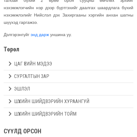
талбай бүхий 2 өрөө орон сууцны өмчлөх эрхийг
нэхэмжлэгчийн нэр дээр бүртгэхийг даалгах шаардлага бүхий
нэхэмжлэлийг Нийслэл дэх Захиргааны хэргийн анхан шатны
шүүхэд гаргажээ.
Дэлгэрэнгүйг
энд дарж
уншина уу.
Төрөл
ЦАГ ҮЕИЙН МЭДЭЭ
СУРГАЛТЫН ЗАР
ЭШЛЭЛ
ШҮҮХИЙН ШИЙДВЭРИЙН ХУРААНГУЙ
ШҮҮХИЙН ШИЙДВЭРИЙН ТОЙМ
СҮҮЛД ОРСОН