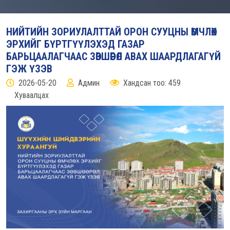
НИЙТИЙН ЗОРИУЛАЛТТАЙ ОРОН СУУЦНЫ ӨМЧЛӨХ
ЭРХИЙГ БҮРТГҮҮЛЭХЭД ГАЗАР
БАРЬЦААЛАГЧААС ЗӨВШӨӨРӨЛ АВАХ ШААРДЛАГАГҮЙ
ГЭЖ ҮЗЭВ
2026-05-20
Админ
Хандсан тоо: 459
Хуваалцах