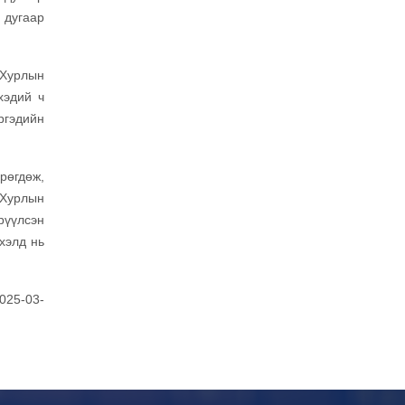
 дугаар
 Хурлын
хэдий ч
ргэдийн
рөгдөж,
 Хурлын
рүүлсэн
хэлд нь
025-03-