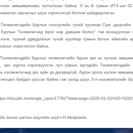
хүлээн зөвшөөрөхөөс татгалзсан байна. Х нь Б сумын ИТХ-ын 02
хэмжлэл гаргасныг шүүх хэрэгсэхгүй болгож шийдвэрлэсэн.
н Төлөөлөгчдийн Хурлын сонгуулийн тухай хуулиар Сум, дүүргийн
 Хурлын Төлөөлөгчид зэрэг нэр дэвшиж болно” гэж зохицуулсан 
 нэгж, түүний удирдлагын тухай хуулиар сумын болон аймгийн и
лахыг хориглосон байна.
 Төлөөлөгчдийн Хурлын төлөөлөгчийн бүрэн эрх нь хүлээн зөвшөө
 эрх үүргээ хэрэгжүүлсэн тул сумын иргэдийн Төлөөлөгчдийн
ь нэхэмжлэгчид эрх зүйн үр дагаваргүй, бүрэн эрхээ хүлээн зөвшөө
өхцөл байдал үүссэн байна гэж үзээд шүүх Х-н нэхэмжлэлийг бү
s://shuukh.mn/single_case/17782?daterange=2025-01-01%20-%202
гийн анхан шатны шүүхийн шүүгч Н.Амарзаяа