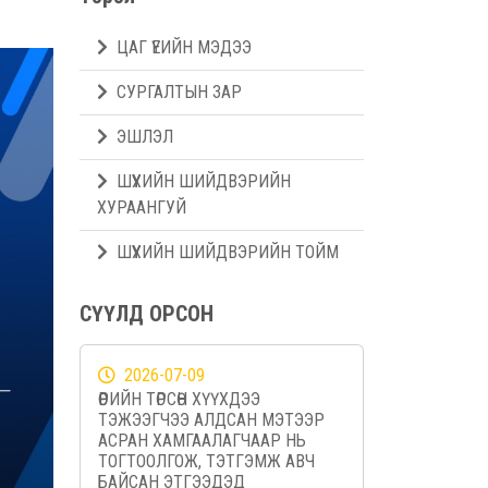
ЦАГ ҮЕИЙН МЭДЭЭ
СУРГАЛТЫН ЗАР
ЭШЛЭЛ
ШҮҮХИЙН ШИЙДВЭРИЙН
ХУРААНГУЙ
ШҮҮХИЙН ШИЙДВЭРИЙН ТОЙМ
СҮҮЛД ОРСОН
2026-07-09
ӨӨРИЙН ТӨРСӨН ХҮҮХДЭЭ
ТЭЖЭЭГЧЭЭ АЛДСАН МЭТЭЭР
АСРАН ХАМГААЛАГЧААР НЬ
ТОГТООЛГОЖ, ТЭТГЭМЖ АВЧ
БАЙСАН ЭТГЭЭДЭД