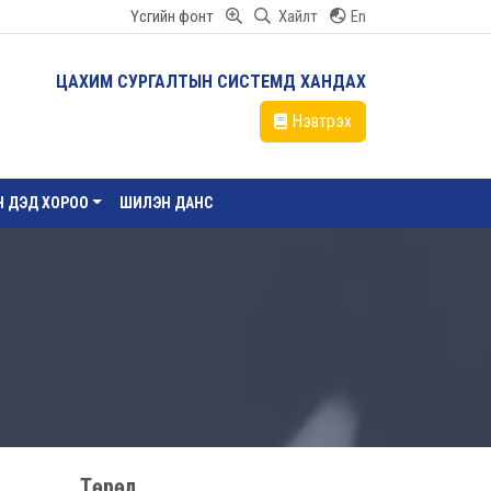
Үсгийн фонт
Хайлт
En
ЦАХИМ СУРГАЛТЫН СИСТЕМД ХАНДАХ
Нэвтрэх
ЙН ДЭД ХОРОО
ШИЛЭН ДАНС
Төрөл