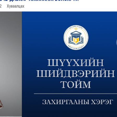
2
Хуваалцах