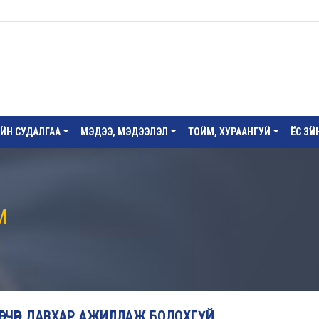
ИЙН СУДАЛГАА
МЭДЭЭ, МЭДЭЭЛЭЛ
ТОЙМ, ХУРААНГУЙ
ЁС ЗҮ
М
ӨГЧӨӨР ДАВХАР АЖИЛЛАЖ БОЛОХГҮЙ