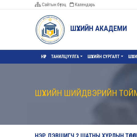
Сайтын бүтэц
Календарь
ШҮҮХИЙН АКАДЕМИ
НҮҮР
ТАНИЛЦУУЛГА
ШҮҮХИЙН СУРГАЛТ
ШҮҮХ
ШҮҮХИЙН ШИЙДВЭРИЙН ТОЙ
НЭР ДЭВШИГЧ 2 ШАТНЫ ХУРЛЫН ТӨЛӨӨЛ