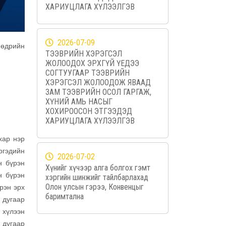
ХАРИУЦЛАГА ХҮЛЭЭЛГЭВ
2026-07-09
 өдрийн
ТЭЭВРИЙН ХЭРЭГСЭЛ
ЖОЛООДОХ ЭРХГҮЙ ҮЕДЭЭ
СОГТУУГААР ТЭЭВРИЙН
ХЭРЭГСЭЛ ЖОЛООДОЖ ЯВААД
ЗАМ ТЭЭВРИЙН ОСОЛ ГАРГАЖ,
ХҮНИЙ АМЬ НАСЫГ
ХОХИРООСОН ЭТГЭЭДЭД
ХАРИУЦЛАГА ХҮЛЭЭЛГЭВ
хар нэр
ргэдийн
2026-07-02
н бүрэн
Хүнийг хүчээр алга болгох гэмт
н бүрэн
хэргийн шинжийг тайлбарлахад
Олон улсын гэрээ, Конвенцыг
рэн эрх
баримтална
 дугаар
 хүлээн
 дугаар