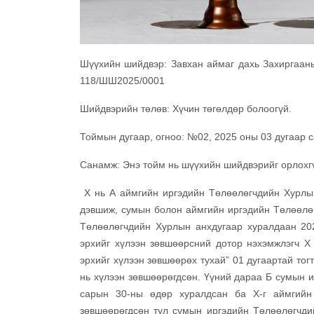
Шүүхийн шийдвэр: Завхан аймаг дахь Захиргаан
118/ШШ2025/0001
Шийдвэрийн төлөв: Хүчин төгөлдөр болоогүй.
Тоймын дугаар, огноо: №02, 2025 оны 03 дугаар 
Санамж: Энэ тойм нь шүүхийн шийдвэрийг орлохгү
Х нь А аймгийн иргэдийн Төлөөлөгчдийн Хурлы
дэвшиж, сумын болон аймгийн иргэдийн Төлөөлөг
Төлөөлөгчдийн Хурлын анхдугаар хуралдаан 20
эрхийг хүлээн зөвшөөрсний дотор нэхэмжлэгч Х
эрхийг хүлээн зөвшөөрөх тухай” 01 дугаартай то
нь хүлээн зөвшөөрөгдсөн. Үүний дараа Б сумын 
сарын 30-ны өдөр хуралдсан ба Х-г аймгийн
зөвшөөрөгдсөн тул сумын иргэдийн Төлөөлөгчди