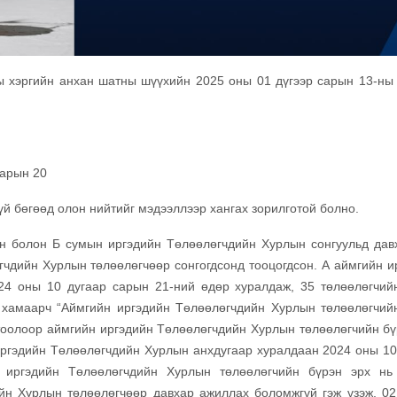
ы хэргийн анхан шатны шүүхийн 2025 оны 01 дүгээр сарын 13-ны
сарын 20
й бөгөөд олон нийтийг мэдээллээр хангах зорилготой болно.
н болон Б сумын иргэдийн Төлөөлөгчдийн Хурлын сонгуульд дав
чдийн Хурлын төлөөлөгчөөр сонгогдсонд тооцогдсон. А аймгийн и
24 оны 10 дугаар сарын 21-ний өдөр хуралдаж, 35 төлөөлөгчий
 хамаарч “Аймгийн иргэдийн Төлөөлөгчдийн Хурлын төлөөлөгчий
гтоолоор аймгийн иргэдийн Төлөөлөгчдийн Хурлын төлөөлөгчийн бү
иргэдийн Төлөөлөгчдийн Хурлын анхдугаар хуралдаан 2024 оны 10
 иргэдийн Төлөөлөгчдийн Хурлын төлөөлөгчийн бүрэн эрх нь
йн Хурлын төлөөлөгчөөр давхар ажиллах боломжгүй гэж үзэж, 02