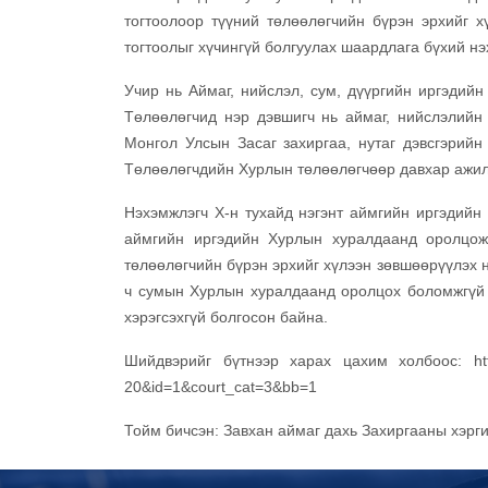
тогтоолоор түүний төлөөлөгчийн бүрэн эрхийг 
тогтоолыг хүчингүй болгуулах шаардлага бүхий нэ
Учир нь Аймаг, нийслэл, сум, дүүргийн иргэдий
Төлөөлөгчид нэр дэвшигч нь аймаг, нийслэлийн
Монгол Улсын Засаг захиргаа, нутаг дэвсгэрийн
Төлөөлөгчдийн Хурлын төлөөлөгчөөр давхар ажил
Нэхэмжлэгч Х-н тухайд нэгэнт аймгийн иргэдийн
аймгийн иргэдийн Хурлын хуралдаанд оролцож,
төлөөлөгчийн бүрэн эрхийг хүлээн зөвшөөрүүлэх н
ч сумын Хурлын хуралдаанд оролцох боломжгүй н
хэрэгсэхгүй болгосон байна.
Шийдвэрийг бүтнээр харах цахим холбоос: http
20&id=1&court_cat=3&bb=1
Тойм бичсэн: Завхан аймаг дахь Захиргааны хэр