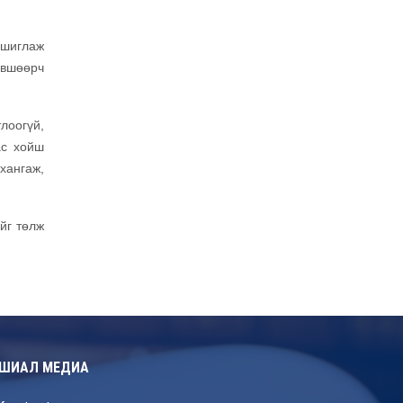
ашиглаж
өвшөөрч
лоогүй,
ас хойш
хангаж,
йг төлж
ШИАЛ МЕДИА