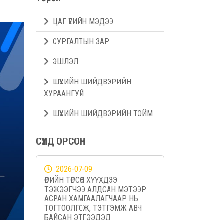
ЦАГ ҮЕИЙН МЭДЭЭ
СУРГАЛТЫН ЗАР
ЭШЛЭЛ
ШҮҮХИЙН ШИЙДВЭРИЙН
ХУРААНГУЙ
ШҮҮХИЙН ШИЙДВЭРИЙН ТОЙМ
СҮҮЛД ОРСОН
2026-07-09
ӨӨРИЙН ТӨРСӨН ХҮҮХДЭЭ
ТЭЖЭЭГЧЭЭ АЛДСАН МЭТЭЭР
АСРАН ХАМГААЛАГЧААР НЬ
ТОГТООЛГОЖ, ТЭТГЭМЖ АВЧ
БАЙСАН ЭТГЭЭДЭД