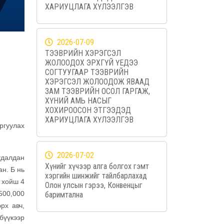
ХАРИУЦЛАГА ХҮЛЭЭЛГЭВ
2026-07-09
ТЭЭВРИЙН ХЭРЭГСЭЛ
ЖОЛООДОХ ЭРХГҮЙ ҮЕДЭЭ
СОГТУУГААР ТЭЭВРИЙН
ХЭРЭГСЭЛ ЖОЛООДОЖ ЯВААД
ЗАМ ТЭЭВРИЙН ОСОЛ ГАРГАЖ,
ХҮНИЙ АМЬ НАСЫГ
ХОХИРООСОН ЭТГЭЭДЭД
ХАРИУЦЛАГА ХҮЛЭЭЛГЭВ
ргуулах
2026-07-02
удалдан
Хүнийг хүчээр алга болгох гэмт
ан. Б нь
хэргийн шинжийг тайлбарлахад
с хойш 4
Олон улсын гэрээ, Конвенцыг
500,000
баримтална
рх авч,
бүүкээр