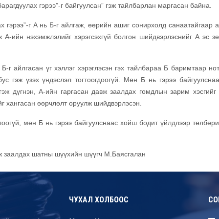
арагдуулах гэрээ”-г байгуулсан” гэж тайлбарлан маргасан байна.
х гэрээ”-г А нь Б-г айлгаж, өөрийн ашиг сонирхолд санаатайгаар 
эж А-ийн нэхэмжлэлийг хэрэгсэхгүй болгон шийдвэрлэснийг А эс з
-г айлгасан үг хэллэг хэрэглэсэн гэх тайлбараа Б баримтаар нот
бус гэж үзэх үндэслэл тогтоогдоогүй. Мөн Б нь гэрээ байгуулсна
гэж дүгнэн, А-ийн гаргасан давж заалдах гомдлын зарим хэсгийг 
г хангасан өөрчлөлт оруулж шийдвэрлэсэн.
оогүй, мөн Б нь гэрээ байгуулснаас хойш бодит үйлдлээр төлбөри
вж заалдах шатны шүүхийн шүүгч М.Баясгалан
ЧУХАЛ ХОЛБООС
СО