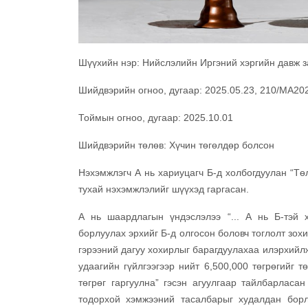
Шүүхийн нэр: Нийслэлийн Иргэний хэргийн давж 
Шийдвэрийн огноо, дугаар: 2025.05.23, 210/МА20
Тоймын огноо, дугаар: 2025.10.01
Шийдвэрийн төлөв: Хүчин төгөлдөр болсон
Нэхэмжлэгч А нь хариуцагч Б-д холбогдуулан “Төл
тухай нэхэмжлэлийг шүүхэд гаргасан.
А нь шаардлагын үндэслэлээ “... А нь Б-тэй 
борлуулах эрхийг Б-д олгосон боловч тоглолт зох
гэрээний дагуу хохирлыг барагдуулахаа илэрхийлж
удаагийн гүйлгээгээр нийт 6,500,000 төгрөгийг т
төгрөг гаргуулна” гэсэн агуулгаар тайлбарласан
тодорхой хэмжээний тасалбарыг худалдан борл