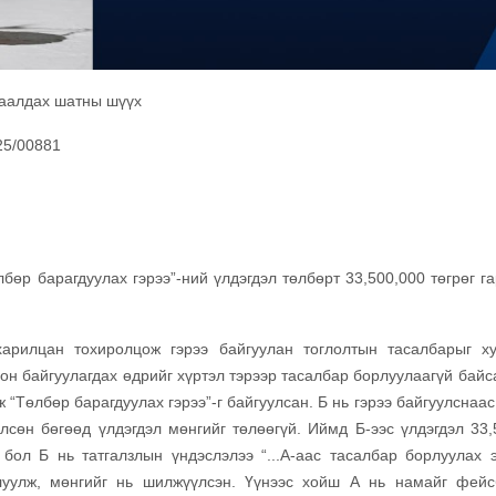
заалдах шатны шүүх
25/00881
бөр барагдуулах гэрээ”-ний үлдэгдэл төлбөрт 33,500,000 төгрөг га
харилцан тохиролцож гэрээ байгуулан тоглолтын тасалбарыг х
ион байгуулагдах өдрийг хүртэл тэрээр тасалбар борлуулаагүй байс
 “Төлбөр барагдуулах гэрээ”-г байгуулсан. Б нь гэрээ байгуулснаа
өлсөн бөгөөд үлдэгдэл мөнгийг төлөөгүй. Иймд Б-ээс үлдэгдэл 33,
 бол Б нь татгалзлын үндэслэлээ “...А-аас тасалбар борлуулах э
уулж, мөнгийг нь шилжүүлсэн. Үүнээс хойш А нь намайг фейс