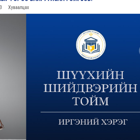
3
Хуваалцах