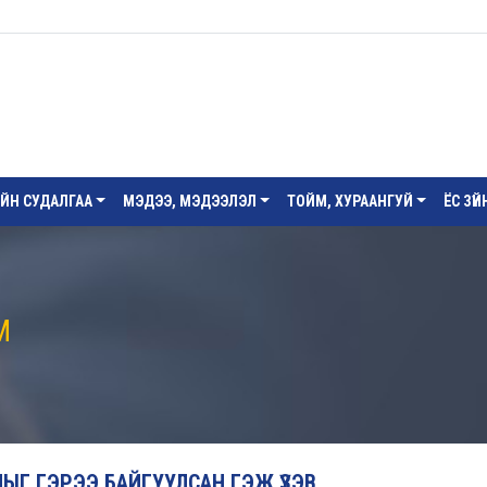
ИЙН СУДАЛГАА
МЭДЭЭ, МЭДЭЭЛЭЛ
ТОЙМ, ХУРААНГУЙ
ЁС ЗҮ
М
ЫГ ГЭРЭЭ БАЙГУУЛСАН ГЭЖ ҮЗЭВ.