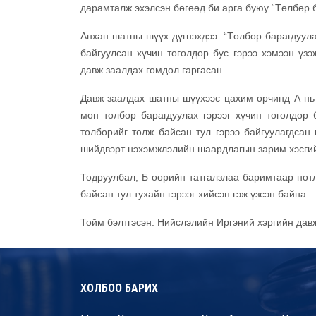
дарамталж эхэлсэн бөгөөд би арга буюу “Төлбөр б
Анхан шатны шүүх дүгнэхдээ: “Төлбөр барагдуула
байгуулсан хүчин төгөлдөр бус гэрээ хэмээн үз
давж заалдах гомдол гаргасан.
Давж заалдах шатны шүүхээс цахим орчинд А нь Б
мөн төлбөр барагдуулах гэрээг хүчин төгөлдөр 
төлбөрийг төлж байсан тул гэрээ байгуулагдсан 
шийдвэрт нэхэмжлэлийн шаардлагын зарим хэсгий
Тодруулбал, Б өөрийн татгалзлаа баримтаар нотл
байсан тул тухайн гэрээг хийсэн гэж үзсэн байна.
Тойм бэлтгэсэн: Нийслэлийн Иргэний хэргийн да
ХОЛБОО БАРИХ