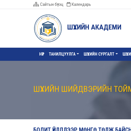
Сайтын бүтэц
Календарь
ШҮҮХИЙН АКАДЕМИ
НҮҮР
ТАНИЛЦУУЛГА
ШҮҮХИЙН СУРГАЛТ
ШҮҮХ
ШҮҮХИЙН ШИЙДВЭРИЙН ТОЙ
БОДИТ ҮЙЛДЛЭЭР МӨНГӨ ТӨЛЖ БАЙСН