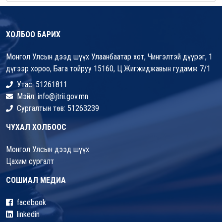
ХОЛБОО БАРИХ
Монгол Улсын дээд шүүх Улаанбаатар хот, Чингэлтэй дүүрэг, 1
дүгээр хороо, Бага тойруу 15160, Ц.Жигжиджавын гудамж 7/1
Утас: 51261811
Мэйл: info@jtrii.gov.mn
Сургалтын төв: 51263239
ЧУХАЛ ХОЛБООС
Монгол Улсын дээд шүүх
Цахим сургалт
СОШИАЛ МЕДИА
facebook
linkedin