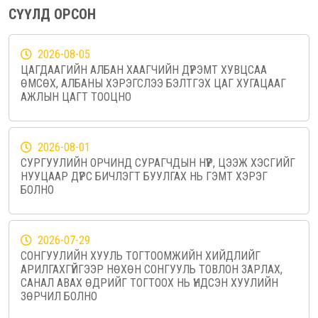
СҮҮЛД ОРСОН
2026-08-05
ЦАГДААГИЙН АЛБАН ХААГЧИЙН ДҮРЭМТ ХУВЦСАА
ӨМСӨХ, АЛБАНЫ ХЭРЭГСЛЭЭ БЭЛТГЭХ ЦАГ ХУГАЦААГ
АЖЛЫН ЦАГТ ТООЦНО
2026-08-01
СУРГУУЛИЙН ОРЧИНД СУРАГЧДЫН НҮҮР, ЦЭЭЖ ХЭСГИЙГ
НУУЦААР ДҮРС БИЧЛЭГТ БУУЛГАХ НЬ ГЭМТ ХЭРЭГ
БОЛНО
2026-07-29
СОНГУУЛИЙН ХУУЛЬ ТОГТООМЖИЙН ХИЙДЛИЙГ
АРИЛГАХГҮЙГЭЭР НӨХӨН СОНГУУЛЬ ТОВЛОН ЗАРЛАХ,
САНАЛ АВАХ ӨДРИЙГ ТОГТООХ НЬ ҮНДСЭН ХУУЛИЙН
ЗӨРЧИЛ БОЛНО