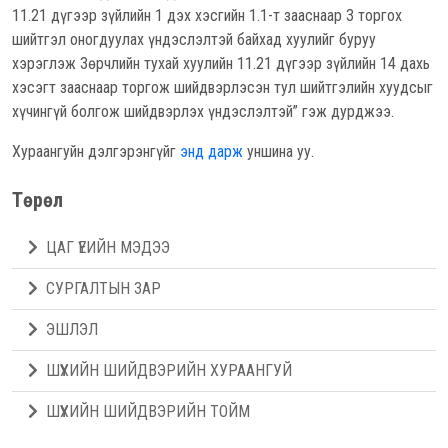
11.21 дүгээр зүйлийн 1 дэх хэсгийн 1.1-т зааснаар 3 торгох
шийтгэл оногдуулах үндэслэлтэй байхад хуулийг буруу
хэрэглэж Зөрчлийн тухай хуулийн 11.21 дүгээр зүйлийн 14 дахь
хэсэгт зааснаар торгож шийдвэрлэсэн тул шийтгэлийн хуудсыг
хүчингүй болгож шийдвэрлэх үндэслэлтэй” гэж дурджээ.
Хураангуйн дэлгэрэнгүйг
энд дарж
уншина уу.
Төрөл
ЦАГ ҮЕИЙН МЭДЭЭ
СУРГАЛТЫН ЗАР
ЭШЛЭЛ
ШҮҮХИЙН ШИЙДВЭРИЙН ХУРААНГУЙ
ШҮҮХИЙН ШИЙДВЭРИЙН ТОЙМ