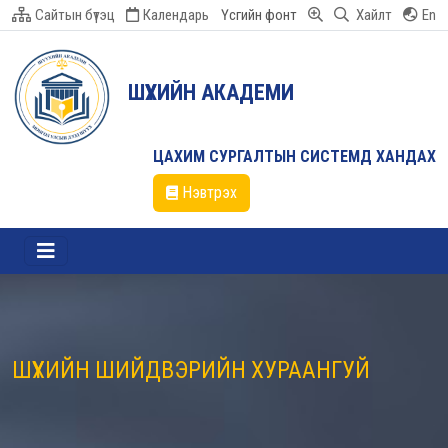
Сайтын бүтэц
Календарь
Үсгийн фонт
Хайлт
En
ШҮҮХИЙН АКАДЕМИ
ЦАХИМ СУРГАЛТЫН СИСТЕМД ХАНДАХ
Нэвтрэх
ШҮҮХИЙН ШИЙДВЭРИЙН ХУРААНГУЙ