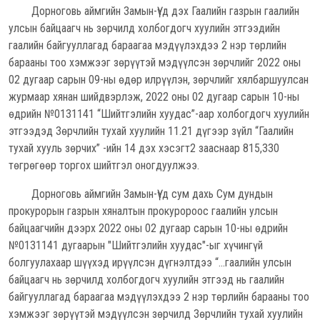
Дорноговь аймгийн Замын-Үүд дэх Гаалийн газрын гаалийн
улсын байцаагч нь зөрчилд холбогдогч хуулийн этгээдийн
гаалийн байгууллагад бараагаа мэдүүлэхдээ 2 нэр төрлийн
барааны тоо хэмжээг зөрүүтэй мэдүүлсэн зөрчлийг 2022 оны
02 дугаар сарын 09-ны өдөр илрүүлэн, зөрчлийг хялбаршуулсан
журмаар хянан шийдвэрлэж, 2022 оны 02 дугаар сарын 10-ны
өдрийн №0131141 “Шийтгэлийн хуудас”-аар холбогдогч хуулийн
этгээдэд Зөрчлийн тухай хуулийн 11.21 дүгээр зүйл “Гаалийн
тухай хууль зөрчих” -ийн 14 дэх хэсэгт2 зааснаар 815,330
төгрөгөөр торгох шийтгэл оногдуулжээ.
Дорноговь аймгийн Замын-Үүд сум дахь Сум дундын
прокурорын газрын хяналтын прокуророос гаалийн улсын
байцаагчийн дээрх 2022 оны 02 дугаар сарын 10-ны өдрийн
№0131141 дугаарын "Шийтгэлийн хуудас"-ыг хүчингүй
болгуулахаар шүүхэд ирүүлсэн дүгнэлтдээ “...гаалийн улсын
байцаагч нь зөрчилд холбогдогч хуулийн этгээд нь гаалийн
байгууллагад бараагаа мэдүүлэхдээ 2 нэр төрлийн барааны тоо
хэмжээг зөрүүтэй мэдүүлсэн зөрчилд Зөрчлийн тухай хуулийн