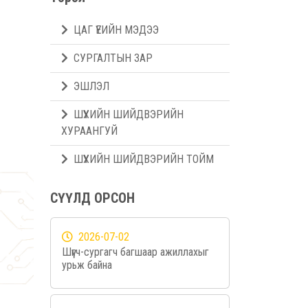
ЦАГ ҮЕИЙН МЭДЭЭ
СУРГАЛТЫН ЗАР
ЭШЛЭЛ
ШҮҮХИЙН ШИЙДВЭРИЙН
ХУРААНГУЙ
ШҮҮХИЙН ШИЙДВЭРИЙН ТОЙМ
СҮҮЛД ОРСОН
2026-07-02
Шүүгч-сургагч багшаар ажиллахыг
урьж байна