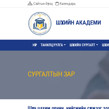
Сайтын бүтэц
Календарь
ШҮҮХИЙН АКАДЕМИ
НҮҮР
ТАНИЛЦУУЛГА
ШҮҮХИЙН СУРГАЛТ
ШҮҮХ
СУРГАЛТЫН ЗАР
Шүүгч цахим орчин, нийгмийн сүлжээг 