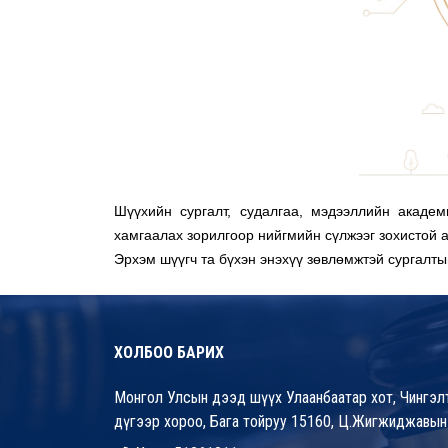
Шүүхийн сургалт, судалгаа, мэдээллийн академ
хамгаалах зорилгоор нийгмийн сүлжээг зохистой 
Эрхэм шүүгч та бүхэн энэхүү зөвлөмжтэй сургалт
ХОЛБОО БАРИХ
Монгол Улсын дээд шүүх Улаанбаатар хот, Чингэлт
дүгээр хороо, Бага тойруу 15160, Ц.Жигжиджавын