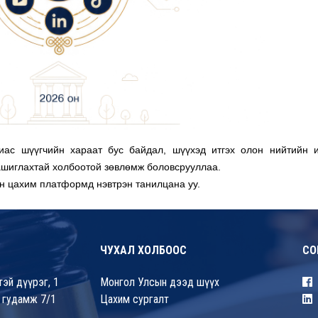
иас шүүгчийн хараат бус байдал, шүүхэд итгэх олон нийтийн и
ашиглахтай холбоотой зөвлөмж боловсрууллаа.
ын цахим платформд нэвтрэн танилцана уу.
ЧУХАЛ ХОЛБООС
СО
эй дүүрэг, 1
Монгол Улсын дээд шүүх
 гудамж 7/1
Цахим сургалт