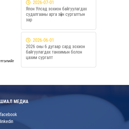
2026-07-01
Япон Улсад зохион байгуулагдах
судалгааны арга зүйн сургалтын
зар
2026-06-01
2026 оны 6 дугаар сард зохион
байгуулагдах танхимын болон
цахим сургалт
тгэлийг
ШИАЛ МЕДИА
facebook
linkedin