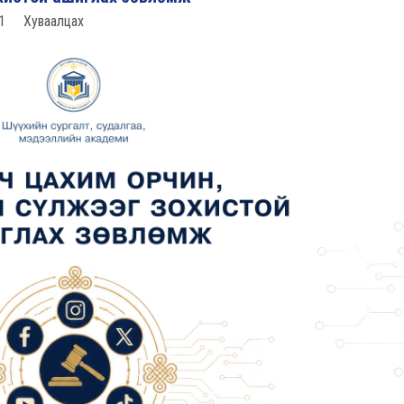
1
Хуваалцах