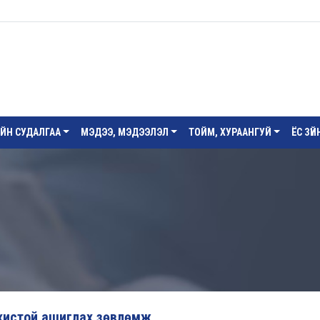
ИЙН СУДАЛГАА
МЭДЭЭ, МЭДЭЭЛЭЛ
ТОЙМ, ХУРААНГУЙ
ЁС ЗҮ
зохистой ашиглах зөвлөмж