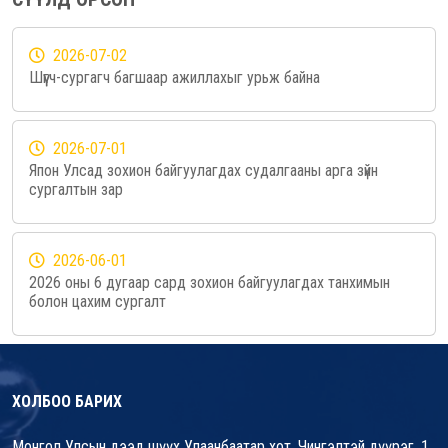
2026-07-02
Шүүгч-сургагч багшаар ажиллахыг урьж байна
2026-07-01
Япон Улсад зохион байгуулагдах судалгааны арга зүйн
сургалтын зар
2026-06-01
2026 оны 6 дугаар сард зохион байгуулагдах танхимын
болон цахим сургалт
ХОЛБОО БАРИХ
Монгол Улсын дээд шүүх Улаанбаатар хот, Чингэлтэй дүүрэг, 1