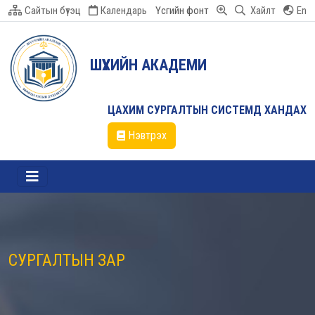
Сайтын бүтэц
Календарь
Үсгийн фонт
Хайлт
En
ШҮҮХИЙН АКАДЕМИ
ЦАХИМ СУРГАЛТЫН СИСТЕМД ХАНДАХ
Нэвтрэх
СУРГАЛТЫН ЗАР