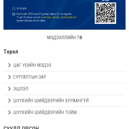
МЭДЭЭЛЛИЙН ТӨВ
Төрөл
ЦАГ ҮЕИЙН МЭДЭЭ
СУРГАЛТЫН ЗАР
ЭШЛЭЛ
ШҮҮХИЙН ШИЙДВЭРИЙН ХУРААНГУЙ
ШҮҮХИЙН ШИЙДВЭРИЙН ТОЙМ
СҮҮЛД ОРСОН