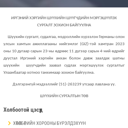
ИРГЭНИЙ ХЭРГИЙН ШҮҮХИЙН ШҮҮГЧДИЙН МЭРГЭШҮҮЛЭХ
СУРГАЛТ ЗОХИОН БАЙГУУЛНА
Шүүхийн сургалт, судалгаа, мэдээллийн хүрээлэн Германы олон
улсын хамтын ажиллагааны нийгэмлэг (GIZ)-тэй хамтран 2023
оны 10 дугаар сарын 23-ны өдрөөс 11 дүгээр сарын 4-ний өдрийг
дуустал Иргэний хэргийн анхан болон давж заалдах шатны
шүүхийн шүүгчдийн заавал судлах мэргэшүүлэх сургалтыг
Улаанбаатар хотноо танхимаар зохион байгуулна.
Дэлгэрэнгүй мэдээллийг (51)-263239 утсаар лавлана уу.
ШҮҮХИЙН СУРГАЛТЫН ТӨВ
Холбоотой цэсүүд
ХӨТӨЛБӨРИЙН ХОРООНЫ БҮРЭЛДЭХҮҮН