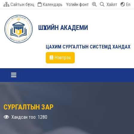
Сайтын бүтэц
Календарь
Үсгийн фонт
Хайлт
En
ШҮҮХИЙН АКАДЕМИ
ЦАХИМ СУРГАЛТЫН СИСТЕМД ХАНДАХ
Нэвтрэх
СУРГАЛТЫН ЗАР
Хандсан тоо: 1280