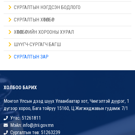
СУРГАЛТЫН НЭГДСЭН БОДЛОГО
СУРГАЛТЫН ХӨТӨЛБӨР
ХӨТӨЛБӨРИЙН ХОРООНЫ ХУРАЛ
ШҮҮГЧ-СУРГАГЧ БАГШ
СУРГАЛТЫН ЗАР
ХОЛБОО БАРИХ
Монгол Улсын дээд шүүх Улаанбаатар хот, Чингэлтэй дүүрэг, 1
дүгээр хороо, Бага тойруу 15160, Ц.Жигжиджавын гудамж 7/1
Утас: 51261811
Мэйл: info@jtrii.gov.mn
Сургалтын төв: 51263239