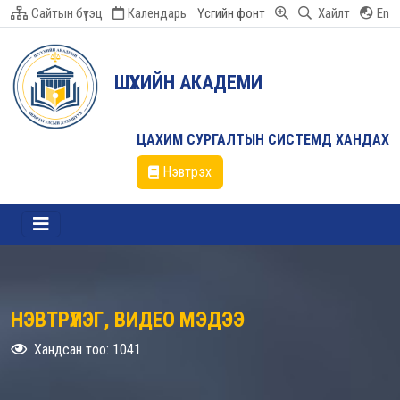
Сайтын бүтэц
Календарь
Үсгийн фонт
Хайлт
En
ШҮҮХИЙН АКАДЕМИ
ЦАХИМ СУРГАЛТЫН СИСТЕМД ХАНДАХ
Нэвтрэх
НЭВТРҮҮЛЭГ, ВИДЕО МЭДЭЭ
Хандсан тоо: 1041