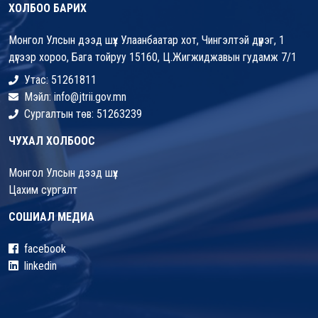
ХОЛБОО БАРИХ
Монгол Улсын дээд шүүх Улаанбаатар хот, Чингэлтэй дүүрэг, 1
дүгээр хороо, Бага тойруу 15160, Ц.Жигжиджавын гудамж 7/1
Утас: 51261811
Мэйл: info@jtrii.gov.mn
Сургалтын төв: 51263239
ЧУХАЛ ХОЛБООС
Монгол Улсын дээд шүүх
Цахим сургалт
СОШИАЛ МЕДИА
facebook
linkedin