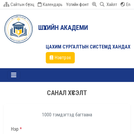
Сайтын бүтэц
Календарь
Үсгийн фонт
Хайлт
En
ШҮҮХИЙН АКАДЕМИ
ЦАХИМ СУРГАЛТЫН СИСТЕМД ХАНДАХ
Нэвтрэх
САНАЛ ХҮСЭЛТ
1000 тэмдэгтэд багтаана
Нэр
*