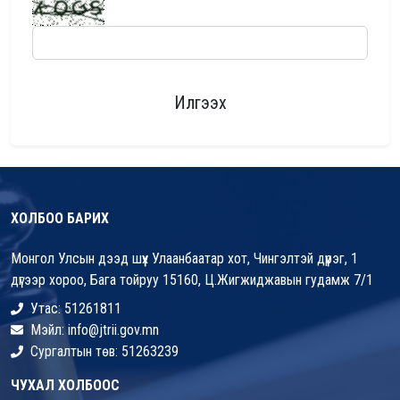
Илгээх
ХОЛБОО БАРИХ
Монгол Улсын дээд шүүх Улаанбаатар хот, Чингэлтэй дүүрэг, 1
дүгээр хороо, Бага тойруу 15160, Ц.Жигжиджавын гудамж 7/1
Утас: 51261811
Мэйл: info@jtrii.gov.mn
Сургалтын төв: 51263239
ЧУХАЛ ХОЛБООС