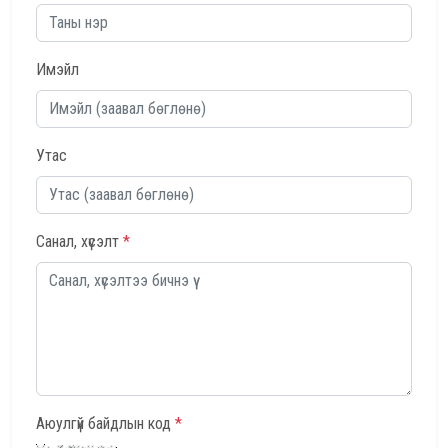
Имэйл
Утас
Санал, хүсэлт
*
Аюулгүй байдлын код
*