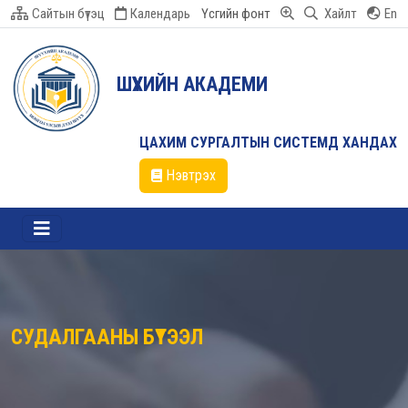
Сайтын бүтэц
Календарь
Үсгийн фонт
Хайлт
En
ШҮҮХИЙН АКАДЕМИ
ЦАХИМ СУРГАЛТЫН СИСТЕМД ХАНДАХ
Нэвтрэх
СУДАЛГААНЫ БҮТЭЭЛ