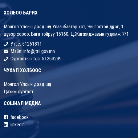
ХОЛБОО БАРИХ
Монгол Улсын дээд шүүх Улаанбаатар хот, Чингэлтэй дүүрэг, 1
дүгээр хороо, Бага тойруу 15160, Ц.Жигжиджавын гудамж 7/1
Утас: 51261811
Мэйл: info@jtrii.gov.mn
Сургалтын төв: 51263239
ЧУХАЛ ХОЛБООС
Монгол Улсын дээд шүүх
Цахим сургалт
СОШИАЛ МЕДИА
facebook
linkedin