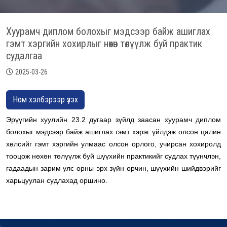
Хуурамч диплом болохыг мэдсээр байж ашиглах
гэмт хэргийн хохирлыг нөхөн төлүүлж буй практик
судалгаа
2025-03-26
Ном хэлбэрээр үзэх
Эрүүгийн хуулийн 23.2 дугаар зүйлд заасан хуурамч диплом
болохыг мэдсээр байж ашиглах гэмт хэрэг үйлдэж олсон цалин
хөлсийг гэмт хэргийн улмаас олсон орлого, учирсан хохиролд
тооцож нөхөн төлүүлж буй шүүхийн практикийг судлах түүнчлэн,
гадаадын зарим улс орны эрх зүйн орчин, шүүхийн шийдвэрийг
харьцуулан судлахад оршино.