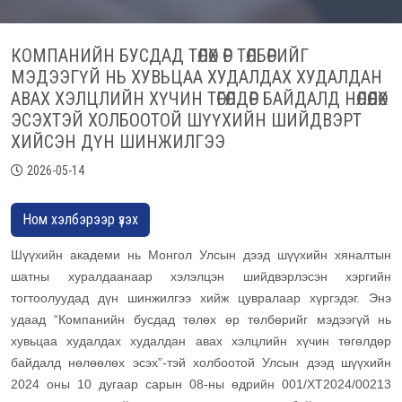
КОМПАНИЙН БУСДАД ТӨЛӨХ ӨР ТӨЛБӨРИЙГ
МЭДЭЭГҮЙ НЬ ХУВЬЦАА ХУДАЛДАХ ХУДАЛДАН
АВАХ ХЭЛЦЛИЙН ХҮЧИН ТӨГӨЛДӨР БАЙДАЛД НӨЛӨӨЛӨХ
ЭСЭХТЭЙ ХОЛБООТОЙ ШҮҮХИЙН ШИЙДВЭРТ
ХИЙСЭН ДҮН ШИНЖИЛГЭЭ
2026-05-14
Ном хэлбэрээр үзэх
Шүүхийн академи нь Монгол Улсын дээд шүүхийн хяналтын
шатны хуралдаанаар хэлэлцэн шийдвэрлэсэн хэргийн
тогтоолуудад дүн шинжилгээ хийж цувралаар хүргэдэг. Энэ
удаад “Компанийн бусдад төлөх өр төлбөрийг мэдээгүй нь
хувьцаа худалдах худалдан авах хэлцлийн хүчин төгөлдөр
байдалд нөлөөлөх эсэх”-тэй холбоотой Улсын дээд шүүхийн
2024 оны 10 дугаар сарын 08-ны өдрийн 001/ХТ2024/00213