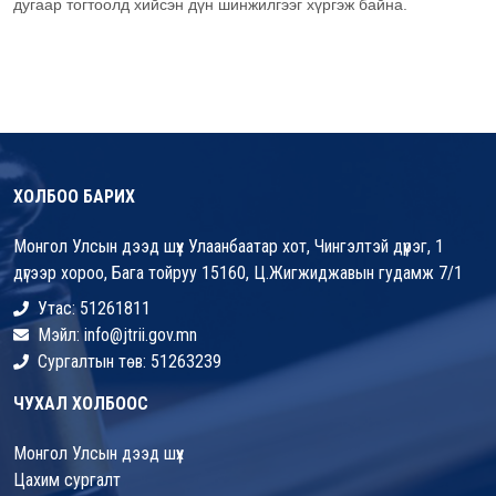
дугаар тогтоолд хийсэн дүн шинжилгээг хүргэж байна.
ХОЛБОО БАРИХ
Монгол Улсын дээд шүүх Улаанбаатар хот, Чингэлтэй дүүрэг, 1
дүгээр хороо, Бага тойруу 15160, Ц.Жигжиджавын гудамж 7/1
Утас: 51261811
Мэйл: info@jtrii.gov.mn
Сургалтын төв: 51263239
ЧУХАЛ ХОЛБООС
Монгол Улсын дээд шүүх
Цахим сургалт