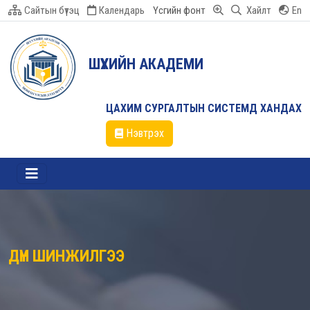
Сайтын бүтэц
Календарь
Үсгийн фонт
Хайлт
En
ШҮҮХИЙН АКАДЕМИ
ЦАХИМ СУРГАЛТЫН СИСТЕМД ХАНДАХ
Нэвтрэх
ДҮН ШИНЖИЛГЭЭ